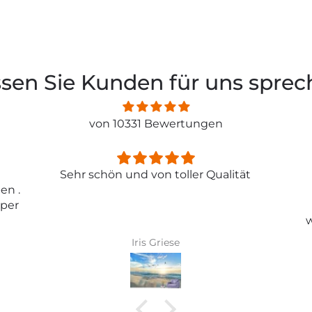
sen Sie Kunden für uns spre
von 10331 Bewertungen
ität
Entspricht genau meiner
Erwartungen.
Tolle Tapete , absolut
wunderschönes Bild und top
Qualität .
Karin Bader