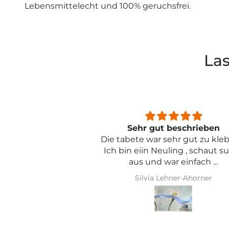
Lebensmittelecht und 100% geruchsfrei.
Las
beschrieben
Sehr schön und von toller Qual
ehr gut zu kleben .
ling , schaut super
r einfach ...
hner-Ahorner
Iris Griese