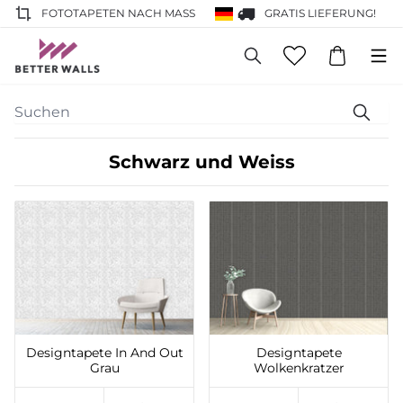
FOTOTAPETEN NACH MASS
GRATIS LIEFERUNG!
Schwarz und Weiss
Auf die Wunschliste
Auf die Wunschliste
setzen
setzen
Designtapete In And Out
Designtapete
Grau
Wolkenkratzer