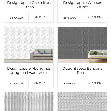
Designtapete Gestreiftes
Designtapete Weisser
Ethno
Orient
ANSEHEN
ANSEHEN
ab €49,90
ab €49,90
Auf die Wunschliste
Auf die Wunschliste
setzen
setzen
Designtapete Aborigines
Designtapete Bandana
Kringel schwarz-weiss
Raster
ANSEHEN
ANSEHEN
ab €49,90
ab €49,90
Auf die Wunschliste
Auf die Wunschliste