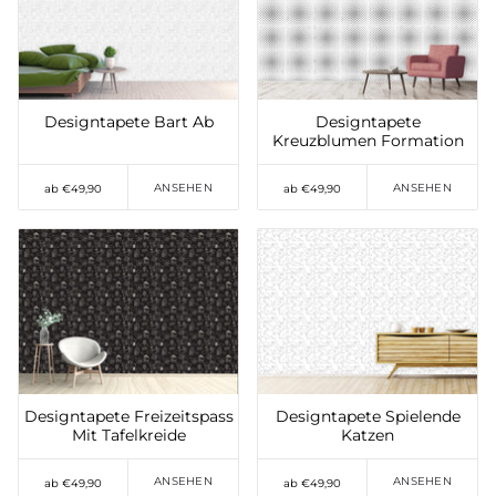
Auf die Wunschliste
Auf die Wunschliste
setzen
setzen
Designtapete Bart Ab
Designtapete
Kreuzblumen Formation
ANSEHEN
ANSEHEN
ab €49,90
ab €49,90
Auf die Wunschliste
Auf die Wunschliste
setzen
setzen
Designtapete Freizeitspass
Designtapete Spielende
Mit Tafelkreide
Katzen
ANSEHEN
ANSEHEN
ab €49,90
ab €49,90