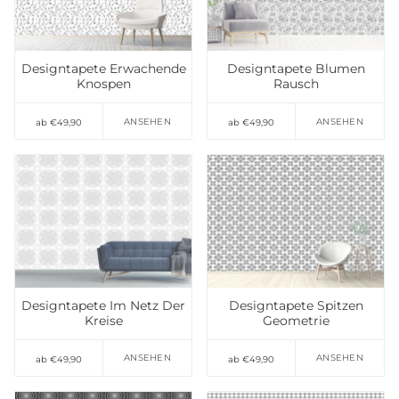
setzen
setzen
Designtapete Erwachende
Designtapete Blumen
Knospen
Rausch
ANSEHEN
ANSEHEN
ab €49,90
ab €49,90
Auf die Wunschliste
Auf die Wunschliste
setzen
setzen
Designtapete Im Netz Der
Designtapete Spitzen
Kreise
Geometrie
ANSEHEN
ANSEHEN
ab €49,90
ab €49,90