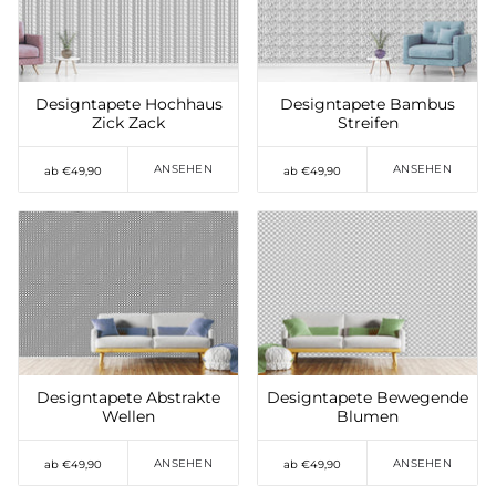
setzen
setzen
Designtapete Hochhaus
Designtapete Bambus
Zick Zack
Streifen
ANSEHEN
ANSEHEN
ab €49,90
ab €49,90
Auf die Wunschliste
Auf die Wunschliste
setzen
setzen
Designtapete Abstrakte
Designtapete Bewegende
Wellen
Blumen
ANSEHEN
ANSEHEN
ab €49,90
ab €49,90