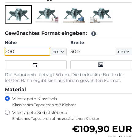
Gewünschtes Format eingeben:
Höhe
Breite
cm
cm
Die Bahnbreite beträgt 50 cm. Die bedruckte Breite der
letzten Bahn ergibt sich aus Ihrem gewählten Format.
Material
Vliestapete Klassisch
Klassisches Tapezieren mit Kleister
Vliestapete Selbstklebend
Einfaches Tapezieren ohne zusätzlichen Kleister
Normaler Pre
€109,90 EUR