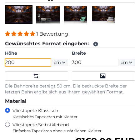
1 Bewertung
Gewünschtes Format eingeben:
Höhe
Breite
cm
cm
Die Bahnbreite beträgt 50 cm. Die bedruckte Breite der
letzten Bahn ergibt sich aus Ihrem gewählten Format.
Material
Vliestapete Klassisch
Klassisches Tapezieren mit Kleister
Vliestapete Selbstklebend
Einfaches Tapezieren ohne zusätzlichen Kleister