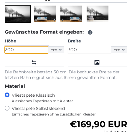
Gewünschtes Format eingeben:
Höhe
Breite
cm
cm
Die Bahnbreite beträgt 50 cm. Die bedruckte Breite der
letzten Bahn ergibt sich aus Ihrem gewählten Format.
Material
Vliestapete Klassisch
Klassisches Tapezieren mit Kleister
Vliestapete Selbstklebend
Einfaches Tapezieren ohne zusätzlichen Kleister
Normaler Pre
€169,90 EUR