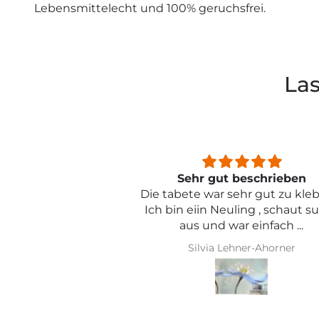
Lebensmittelecht und 100% geruchsfrei.
Las
beschrieben
Sehr schön und von toller Qual
ehr gut zu kleben .
ling , schaut super
r einfach ...
hner-Ahorner
Iris Griese