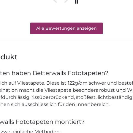
Alle Bewertungen anzeigen
odukt
ten haben Betterwalls Fototapeten?
ich auf Vliestapete. Diese ist 122g/qm schwer und beste
mbination macht die Vliestapete besonders robust und W
durchlässig, rissüberbrückend, stoßfest, lichtbeständig
nen sich ausschliesslich für den Innenbereich.
walls Fototapeten montiert?
s zwei einfache Methoden: