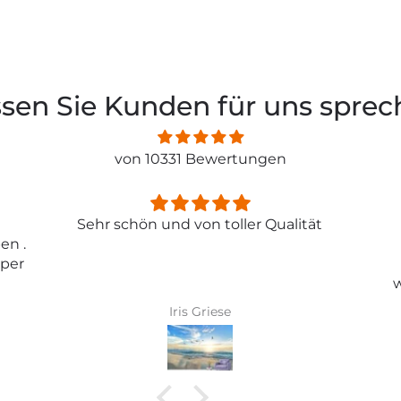
sen Sie Kunden für uns spre
von 10331 Bewertungen
ität
Entspricht genau meiner
Erwartungen.
Tolle Tapete , absolut
wunderschönes Bild und top
Qualität .
Karin Bader