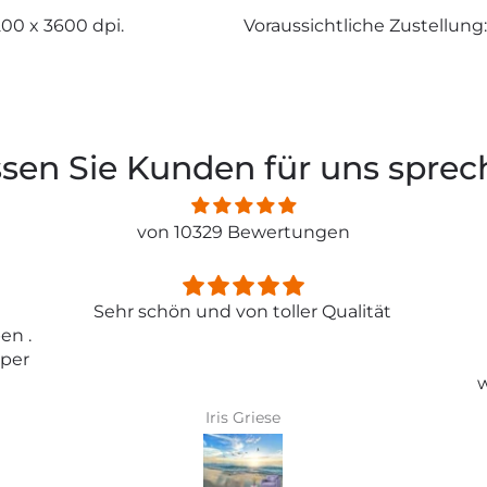
200 x 3600 dpi.
Voraussichtliche Zustellung:
sen Sie Kunden für uns spre
von 10329 Bewertungen
ität
Entspricht genau meiner
Erwartungen.
Tolle Tapete , absolut
wunderschönes Bild und top
Qualität .
Karin Bader