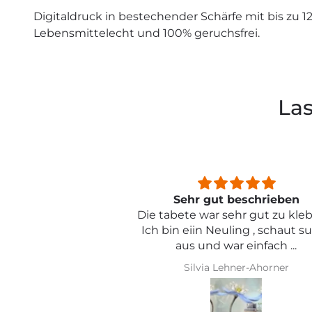
Digitaldruck in bestechender Schärfe mit bis zu 1
Lebensmittelecht und 100% geruchsfrei.
Las
beschrieben
Sehr schön und von toller Qual
ehr gut zu kleben .
ling , schaut super
r einfach ...
hner-Ahorner
Iris Griese