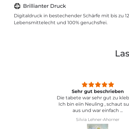
Brillianter Druck
Digitaldruck in bestechender Schärfe mit bis zu 1
Lebensmittelecht und 100% geruchsfrei.
Las
beschrieben
Sehr schön und von toller Qual
ehr gut zu kleben .
ling , schaut super
r einfach ...
hner-Ahorner
Iris Griese