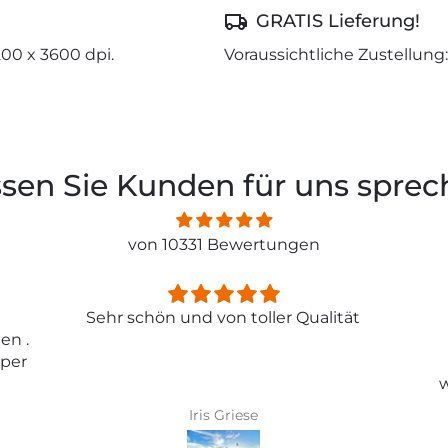
GRATIS Lieferung!
200 x 3600 dpi.
Voraussichtliche Zustellung:
sen Sie Kunden für uns spre
von 10331 Bewertungen
ität
Entspricht genau meiner
Erwartungen.
Tolle Tapete , absolut
wunderschönes Bild und top
Qualität .
Karin Bader