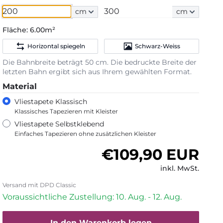
cm
cm
Fläche:
6.00m²
Horizontal spiegeln
Schwarz-Weiss
Die Bahnbreite beträgt 50 cm. Die bedruckte Breite der
letzten Bahn ergibt sich aus Ihrem gewählten Format.
Material
Vliestapete Klassisch
Klassisches Tapezieren mit Kleister
Vliestapete Selbstklebend
Einfaches Tapezieren ohne zusätzlichen Kleister
Normaler Preis
€109,90 EUR
inkl. MwSt.
Versand mit DPD Classic
Voraussichtliche Zustellung: 10. Aug. - 12. Aug.
In den Warenkorb legen