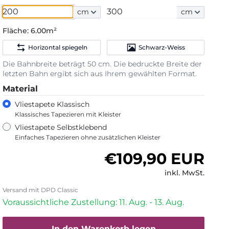
cm
cm
Fläche:
6.00m²
Horizontal spiegeln
Schwarz-Weiss
Die Bahnbreite beträgt 50 cm. Die bedruckte Breite der
letzten Bahn ergibt sich aus Ihrem gewählten Format.
Material
Vliestapete Klassisch
Klassisches Tapezieren mit Kleister
Vliestapete Selbstklebend
Einfaches Tapezieren ohne zusätzlichen Kleister
Normaler Preis
€109,90 EUR
inkl. MwSt.
Versand mit DPD Classic
Voraussichtliche Zustellung: 11. Aug. - 13. Aug.
In den Warenkorb legen