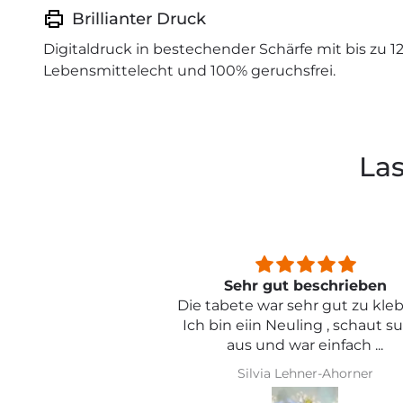
Brillianter Druck
Digitaldruck in bestechender Schärfe mit bis zu 1
Lebensmittelecht und 100% geruchsfrei.
Las
beschrieben
Sehr schön und von toller Qual
ehr gut zu kleben .
ling , schaut super
r einfach ...
hner-Ahorner
Iris Griese