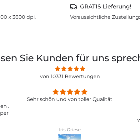
GRATIS Lieferung!
200 x 3600 dpi.
Voraussichtliche Zustellung:
sen Sie Kunden für uns spre
von 10331 Bewertungen
ität
Entspricht genau meiner
Erwartungen.
Tolle Tapete , absolut
wunderschönes Bild und top
Qualität .
Karin Bader