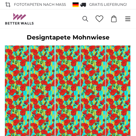
FOTOTAPETEN NACH MASS
GRATIS LIEFERUNG!
Designtapete Mohnwiese