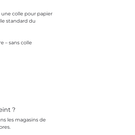
c une colle pour papier
olle standard du
e – sans colle
int ?
ans les magasins de
ores.