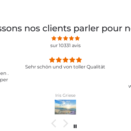
ssons nos clients parler pour 
sur 10331 avis
ität
Entspricht genau meiner
Erwartungen.
Tolle Tapete , absolut
wunderschönes Bild und top
Qualität .
Karin Bader