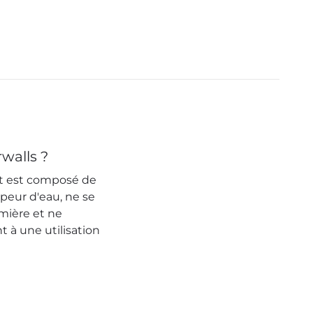
ändern , vorsicht
so . Oder es geht
anders mit dem D
und haltbare Fa
eine Frage . Ich b
Fall gerne und s
Better
rwalls ?
et est composé de
apeur d'eau, ne se
umière et ne
 à une utilisation