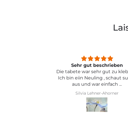
Lai
beschrieben
Sehr schön und von toller Qual
ehr gut zu kleben .
ling , schaut super
r einfach ...
hner-Ahorner
Iris Griese