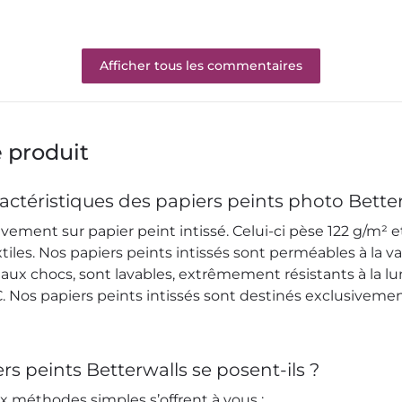
Afficher tous les commentaires
e produit
ractéristiques des papiers peints photo Bette
ement sur papier peint intissé. Celui-ci pèse 122 g/m² 
extiles. Nos papiers peints intissés sont perméables à la v
 aux chocs, sont lavables, extrêmement résistants à la l
 Nos papiers peints intissés sont destinés exclusivement
s peints Betterwalls se posent-ils ?
ux méthodes simples s’offrent à vous :