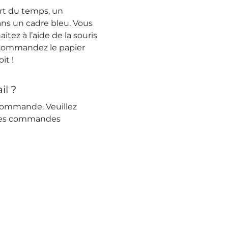
art du temps, un
ans un cadre bleu. Vous
ez à l’aide de la souris
 : commandez le papier
it !
il ?
commande. Veuillez
 les commandes